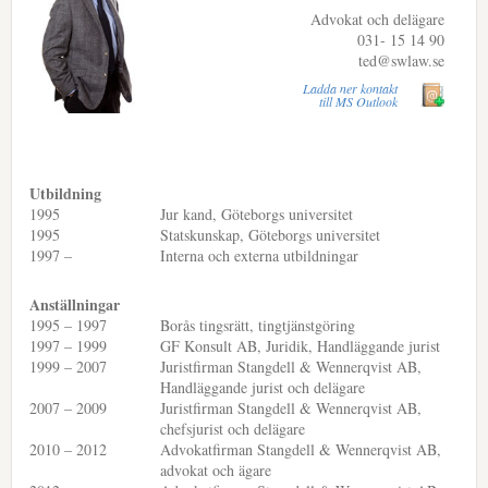
Advokat och delägare
031- 15 14 90
ted@swlaw.se
Ladda ner kontakt
till MS Outlook
Utbildning
1995
Jur kand, Göteborgs universitet
1995
Statskunskap, Göteborgs universitet
1997 –
Interna och externa utbildningar
Anställningar
1995 – 1997
Borås tingsrätt, tingtjänstgöring
1997 – 1999
GF Konsult AB, Juridik, Handläggande jurist
1999 – 2007
Juristfirman Stangdell & Wennerqvist AB,
Handläggande jurist och delägare
2007 – 2009
Juristfirman Stangdell & Wennerqvist AB,
chefsjurist och delägare
2010 – 2012
Advokatfirman Stangdell & Wennerqvist AB,
advokat och ägare