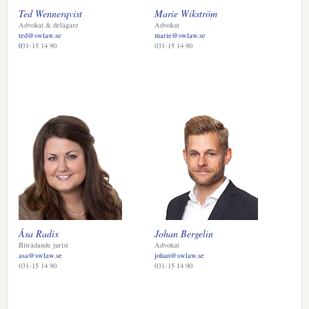
Ted Wennerqvist
Marie Wikström
Advokat & delägare
Advokat
ted@swlaw.se
marie@swlaw.se
0
31-15 14 90
031-15 14 90
Åsa Radix
Johan Bergelin
Biträdande jurist
Advokat
asa@swlaw.se
johan@swlaw.se
031-15 14 90
031-15 14 90