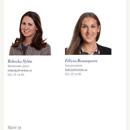
Félicia Rosensporre
Rebecka Nylén
Juristassistent
Biträdande jurist
felicia@swlaw.se
rebecka@swlaw.se
031-15 14 90
031-15 14 90
Skriv ut