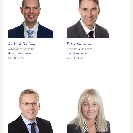
Rickard Hulling
Peter Näsström
Advokat & delägare
Advokat & delägare
rickard@swlaw.se
peter@swlaw.se
031-15 14 90
031-15 14 90