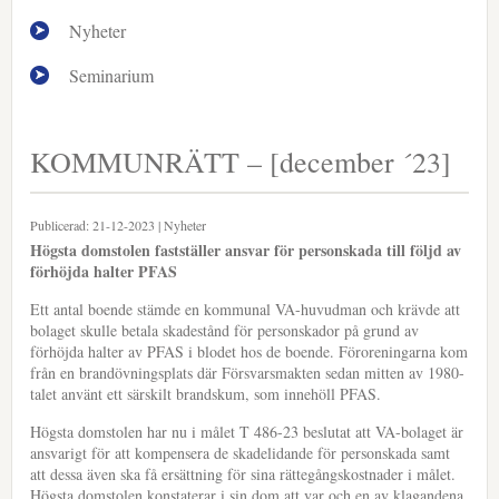
Nyheter
Seminarium
KOMMUNRÄTT – [december ´23]
Publicerad:
21-12-2023
|
Nyheter
Högsta domstolen fastställer ansvar för personskada till följd av
förhöjda halter PFAS
Ett antal boende stämde en kommunal VA-huvudman och krävde att
bolaget skulle betala skadestånd för personskador på grund av
förhöjda halter av PFAS i blodet hos de boende. Föroreningarna kom
från en brandövningsplats där Försvarsmakten sedan mitten av 1980-
talet använt ett särskilt brandskum, som innehöll PFAS.
Högsta domstolen har nu i målet T 486-23 beslutat att VA-bolaget är
ansvarigt för att kompensera de skadelidande för personskada samt
att dessa även ska få ersättning för sina rättegångskostnader i målet.
Högsta domstolen konstaterar i sin dom att var och en av klagandena