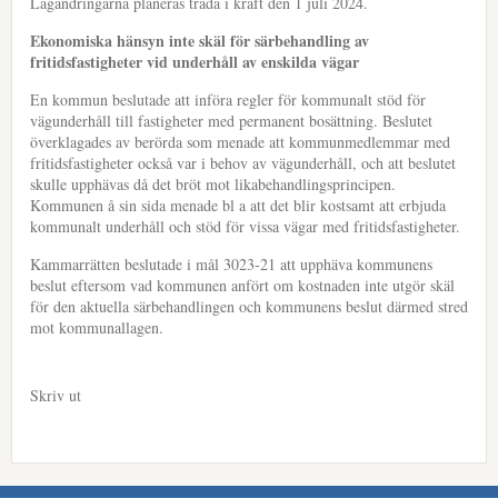
Lagändringarna planeras träda i kraft den 1 juli 2024.
Ekonomiska hänsyn inte skäl för särbehandling av
fritidsfastigheter vid underhåll av enskilda vägar
En kommun beslutade att införa regler för kommunalt stöd för
vägunderhåll till fastigheter med permanent bosättning. Beslutet
överklagades av berörda som menade att kommunmedlemmar med
fritidsfastigheter också var i behov av vägunderhåll, och att beslutet
skulle upphävas då det bröt mot likabehandlingsprincipen.
Kommunen å sin sida menade bl a att det blir kostsamt att erbjuda
kommunalt underhåll och stöd för vissa vägar med fritidsfastigheter.
Kammarrätten beslutade i mål 3023-21 att upphäva kommunens
beslut eftersom vad kommunen anfört om kostnaden inte utgör skäl
för den aktuella särbehandlingen och kommunens beslut därmed stred
mot kommunallagen.
Skriv ut