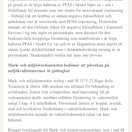
på grund av de höga halterna av PFAS i blodet löper en – sett i
förhållande till personer som inte utsatts för motsvarande exponering
– förhöjd risk att drabbas av sådana negativa hälsoeffekter och
sjukdomar som är associerade med PFAS-exponering. Domstolen
menade att den förhöjda risken för negativa hälsoeffekter i framtiden
förvisso i sig inte utgör en personskada, men däremot får den
beaktansvärda kroppsliga försämring som manifesterats i de höga
halterna PFAS i blodet för var och en av klagandena anses utgöra ett
sådant fysiskt defekttillstånd som i skadeståndsrättslig mening är en
personskada. Skadeståndets storlek har ännu inte prövats.
Mark- och miljööverdomstolen bedömer att påverkan på
miljökvalitetsnormer är godtagbar
Mark- och miljödomstolen avslog i mål M 3275-22 Ragn-Sells
Treatment & Detox ABs ansökan om tillstånd för behandling av
avfallsaskor, främst från avloppsslam, med hänvisning till att
verksamheten skulle innebära otillåten försämring av vattenmiljön
enligt 5 kap. 4 § miljöbalken. Förorenade ämnen av koppar, arsenik,
zink och kvicksilver förekommer i vattenförekomsten. Mark- och
miljödomstolen menade att vattenförekomsten redan var hårt
belastad.
Bolaget överklagade till Mark- och miljööverdomstolen, som i mål M