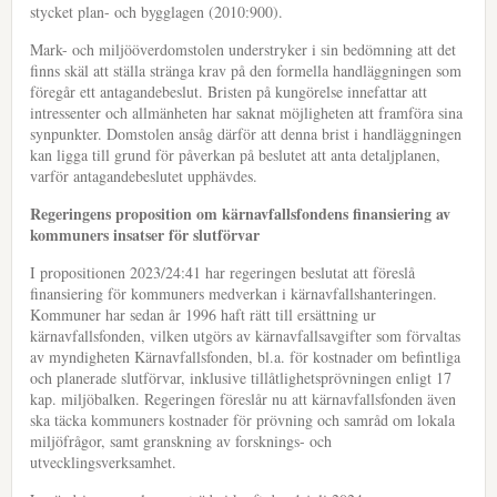
stycket plan- och bygglagen (2010:900).
Mark- och miljööverdomstolen understryker i sin bedömning att det
finns skäl att ställa stränga krav på den formella handläggningen som
föregår ett antagandebeslut. Bristen på kungörelse innefattar att
intressenter och allmänheten har saknat möjligheten att framföra sina
synpunkter. Domstolen ansåg därför att denna brist i handläggningen
kan ligga till grund för påverkan på beslutet att anta detaljplanen,
varför antagandebeslutet upphävdes.
Regeringens proposition om kärnavfallsfondens finansiering av
kommuners insatser för slutförvar
I propositionen 2023/24:41 har regeringen beslutat att föreslå
finansiering för kommuners medverkan i kärnavfallshanteringen.
Kommuner har sedan år 1996 haft rätt till ersättning ur
kärnavfallsfonden, vilken utgörs av kärnavfallsavgifter som förvaltas
av myndigheten Kärnavfallsfonden, bl.a. för kostnader om befintliga
och planerade slutförvar, inklusive tillåtlighetsprövningen enligt 17
kap. miljöbalken. Regeringen föreslår nu att kärnavfallsfonden även
ska täcka kommuners kostnader för prövning och samråd om lokala
miljöfrågor, samt granskning av forsknings- och
utvecklingsverksamhet.