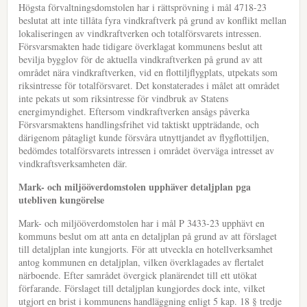
Högsta förvaltningsdomstolen har i rättsprövning i mål 4718-23
beslutat att inte tillåta fyra vindkraftverk på grund av konflikt mellan
lokaliseringen av vindkraftverken och totalförsvarets intressen.
Försvarsmakten hade tidigare överklagat kommunens beslut att
bevilja bygglov för de aktuella vindkraftverken på grund av att
området nära vindkraftverken, vid en flottiljflygplats, utpekats som
riksintresse för totalförsvaret. Det konstaterades i målet att området
inte pekats ut som riksintresse för vindbruk av Statens
energimyndighet. Eftersom vindkraftverken ansågs påverka
Försvarsmaktens handlingsfrihet vid taktiskt uppträdande, och
därigenom påtagligt kunde försvåra utnyttjandet av flygflottiljen,
bedömdes totalförsvarets intressen i området överväga intresset av
vindkraftsverksamheten där.
Mark- och miljööverdomstolen upphäver detaljplan pga
utebliven kungörelse
Mark- och miljööverdomstolen har i mål P 3433-23 upphävt en
kommuns beslut om att anta en detaljplan på grund av att förslaget
till detaljplan inte kungjorts. För att utveckla en hotellverksamhet
antog kommunen en detaljplan, vilken överklagades av flertalet
närboende. Efter samrådet övergick planärendet till ett utökat
förfarande. Förslaget till detaljplan kungjordes dock inte, vilket
utgjort en brist i kommunens handläggning enligt 5 kap. 18 § tredje