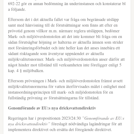
692-22 gör en annan bedömning än underinstansen och konstaterar bl
a följande.
Eftersom det i det aktuella fallet var fråga om begränsade utsläpp
samt med hänvisning till de förutsättningar som finns att efter en
prövotid genom villkor m.m. närmare reglera utsläppen, bedömer
Mark- och miljööverdomstolen att det inte kommer bli fråga om en
sådan förutsägbar höjning av halterna av aktuella ämnen som strider
mot försämringsförbudet och inte heller kan det anses innebära ett
sådant risktagande som äventyrar uppnåendet av aktuella
miljökvalitetsnormer. Mark- och miljööverdomstolen anser därför att
något hinder mot tillstånd till verksamheten inte föreligger enligt 5
kap. 4 § miljöbalken.
Eftersom prövningen i Mark- och miljööverdomstolen främst avsett
miljökvalitetsnormerna för vatten återförvisades målet i enlighet med
instansordningsprincipen till mark- och miljödomstolen för en
fullständig prövning av förutsättningarna för tillstånd.
Genomförande av EU:s nya dricksvattendirektiv
Regeringen har i propositionen 2023/24:30
”Genomförande av EU:s
nya dricksvattendirektiv”
föreslagit nödvändiga lagändringar för att
implementera direktivet och ersätta det föregående direktivet.