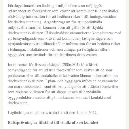
Förslaget innebär en ändring i miljöbalken som möjliggör
utfärdandet av föreskrifter som kräver att kommuner tillhandahåller
nödvändig information för att bedöma risker i tillrinningsområden
för dricksvattenuttag. Åtgärdsprogram för att upprätthålla
miljökvalitetsnormer kommer även att gälla för att skydda
dricksvattenkvaliteten. Hälsoskyddsbestämmelserna kompletteras med
ett bemyndigande som kräver att kommuner, fastighetsägare och
nyttjanderättshavare tillhandahåller information för att bedöma risker
i ledningar, installationer och anordningar på fastigheter eller i
byggnader som används för att distribuera dricksvatten.
Inom ramen för livsmedelslagen (2006:804) föreslås ett
bemyndigande för att utfärda föreskrifter som kräver att de som
producerar eller tillhandahåller dricksvatten lämnar information om
dricksvattenkvaliteten. I plan- och bygglagen införs en bestämmelse
om marknadskontroll samt ett bemyndigande att utfärda föreskrifter
som reglerar villkoren för att släppa ut och tillhandahålla
byggprodukter avsedda att på marknaden komma i kontakt med
dricksvatten.
Lagändringarna planeras träda i kraft den 1 mars 2024.
Rättsprövning av tillstånd till vindkraftsverksamhet